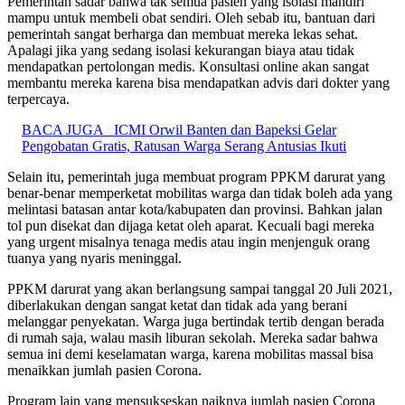
Pemerintah sadar bahwa tak semua pasien yang isolasi mandiri
mampu untuk membeli obat sendiri. Oleh sebab itu, bantuan dari
pemerintah sangat berharga dan membuat mereka lekas sehat.
Apalagi jika yang sedang isolasi kekurangan biaya atau tidak
mendapatkan pertolongan medis. Konsultasi online akan sangat
membantu mereka karena bisa mendapatkan advis dari dokter yang
terpercaya.
BACA JUGA
ICMI Orwil Banten dan Bapeksi Gelar
Pengobatan Gratis, Ratusan Warga Serang Antusias Ikuti
Selain itu, pemerintah juga membuat program PPKM darurat yang
benar-benar memperketat mobilitas warga dan tidak boleh ada yang
melintasi batasan antar kota/kabupaten dan provinsi. Bahkan jalan
tol pun disekat dan dijaga ketat oleh aparat. Kecuali bagi mereka
yang urgent misalnya tenaga medis atau ingin menjenguk orang
tuanya yang nyaris meninggal.
PPKM darurat yang akan berlangsung sampai tanggal 20 Juli 2021,
diberlakukan dengan sangat ketat dan tidak ada yang berani
melanggar penyekatan. Warga juga bertindak tertib dengan berada
di rumah saja, walau masih liburan sekolah. Mereka sadar bahwa
semua ini demi keselamatan warga, karena mobilitas massal bisa
menaikkan jumlah pasien Corona.
Program lain yang mensukseskan naiknya jumlah pasien Corona