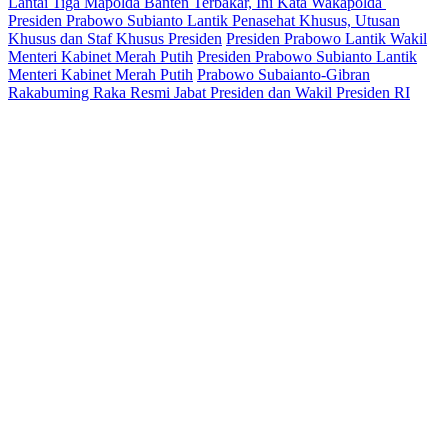
Lantai Tiga Mapolda Banten Terbakar, Ini Kata Wakapolda
Presiden Prabowo Subianto Lantik Penasehat Khusus, Utusan
Khusus dan Staf Khusus Presiden
Presiden Prabowo Lantik Wakil
Menteri Kabinet Merah Putih
Presiden Prabowo Subianto Lantik
Menteri Kabinet Merah Putih
Prabowo Subaianto-Gibran
Rakabuming Raka Resmi Jabat Presiden dan Wakil Presiden RI