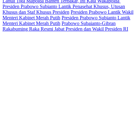
Lantai Tiga Mapolda Banten Terbakar, Ini Kata Wakapolda
Presiden Prabowo Subianto Lantik Penasehat Khusus, Utusan
Khusus dan Staf Khusus Presiden
Presiden Prabowo Lantik Wakil
Menteri Kabinet Merah Putih
Presiden Prabowo Subianto Lantik
Menteri Kabinet Merah Putih
Prabowo Subaianto-Gibran
Rakabuming Raka Resmi Jabat Presiden dan Wakil Presiden RI