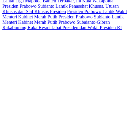
Lantai Tiga Mapolda Banten Terbakar, Ini Kata Wakapolda
Presiden Prabowo Subianto Lantik Penasehat Khusus, Utusan
Khusus dan Staf Khusus Presiden
Presiden Prabowo Lantik Wakil
Menteri Kabinet Merah Putih
Presiden Prabowo Subianto Lantik
Menteri Kabinet Merah Putih
Prabowo Subaianto-Gibran
Rakabuming Raka Resmi Jabat Presiden dan Wakil Presiden RI