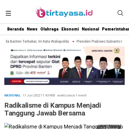
Beranda
News
Olahraga
Ekonomi
Nasional
Pemerintaha
olda Banten Terbakar, Ini Kata Wakapolda
Presiden Prabowo Subianto Lantik
NASIONAL
· 11 Jun 2022
11:43
WIB
·
waktu baca 1 menit
Radikalisme di Kampus Menjadi
Tanggung Jawab Bersama
Perbesar