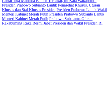
Lantai Tiga Mapolda Banten Terbakar, Ini Kata Wakapolda
Presiden Prabowo Subianto Lantik Penasehat Khusus, Utusan
Khusus dan Staf Khusus Presiden
Presiden Prabowo Lantik Wakil
Menteri Kabinet Merah Putih
Presiden Prabowo Subianto Lantik
Menteri Kabinet Merah Putih
Prabowo Subaianto-Gibran
Rakabuming Raka Resmi Jabat Presiden dan Wakil Presiden RI