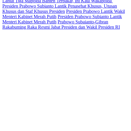
Lantai Tiga Mapolda Banten Terbakar, Ini Kata Wakapolda
Presiden Prabowo Subianto Lantik Penasehat Khusus, Utusan
Khusus dan Staf Khusus Presiden
Presiden Prabowo Lantik Wakil
Menteri Kabinet Merah Putih
Presiden Prabowo Subianto Lantik
Menteri Kabinet Merah Putih
Prabowo Subaianto-Gibran
Rakabuming Raka Resmi Jabat Presiden dan Wakil Presiden RI