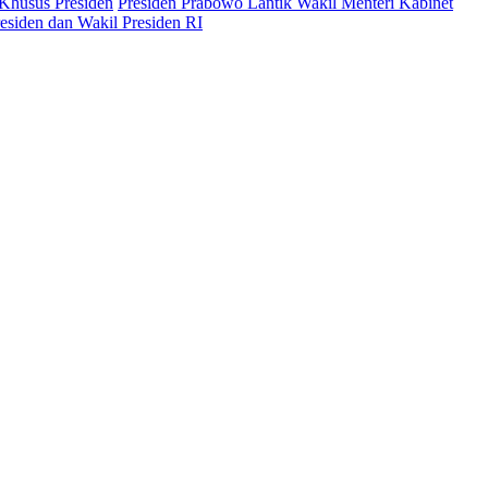
 Khusus Presiden
Presiden Prabowo Lantik Wakil Menteri Kabinet
siden dan Wakil Presiden RI