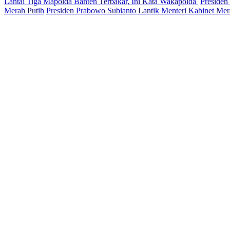
Lantai Tiga Mapolda Banten Terbakar, Ini Kata Wakapolda
Presiden
Merah Putih
Presiden Prabowo Subianto Lantik Menteri Kabinet Mer