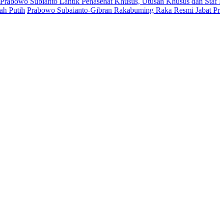
 Prabowo Subianto Lantik Penasehat Khusus, Utusan Khusus dan Staf
ah Putih
Prabowo Subaianto-Gibran Rakabuming Raka Resmi Jabat Pre