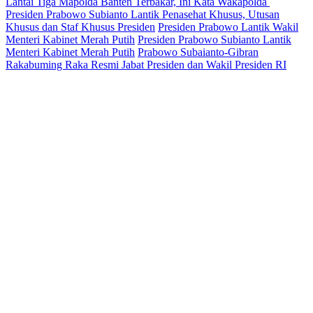
Lantai Tiga Mapolda Banten Terbakar, Ini Kata Wakapolda
Presiden Prabowo Subianto Lantik Penasehat Khusus, Utusan
Khusus dan Staf Khusus Presiden
Presiden Prabowo Lantik Wakil
Menteri Kabinet Merah Putih
Presiden Prabowo Subianto Lantik
Menteri Kabinet Merah Putih
Prabowo Subaianto-Gibran
Rakabuming Raka Resmi Jabat Presiden dan Wakil Presiden RI