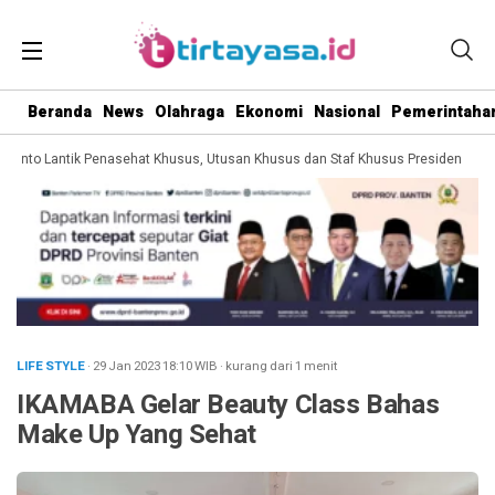
Beranda
News
Olahraga
Ekonomi
Nasional
Pemerintaha
anto Lantik Penasehat Khusus, Utusan Khusus dan Staf Khusus Presiden
Pre
LIFE STYLE
· 29 Jan 2023
18:10
WIB
·
kurang dari 1 menit
IKAMABA Gelar Beauty Class Bahas
Make Up Yang Sehat