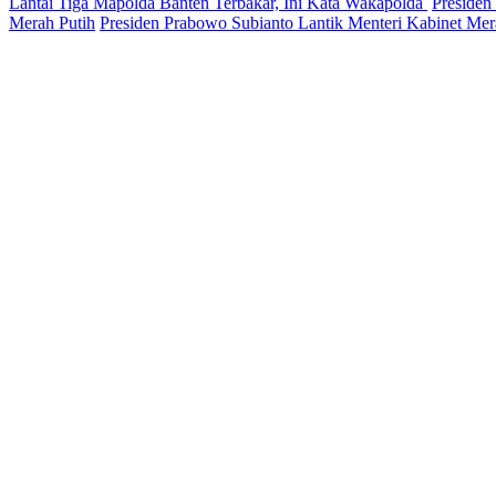
Lantai Tiga Mapolda Banten Terbakar, Ini Kata Wakapolda
Presiden
Merah Putih
Presiden Prabowo Subianto Lantik Menteri Kabinet Mer