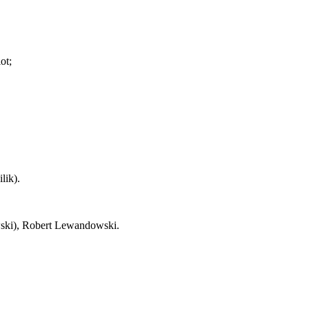
ot;
lik).
wski), Robert Lewandowski.