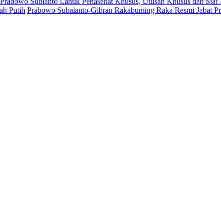
 Prabowo Subianto Lantik Penasehat Khusus, Utusan Khusus dan Staf
ah Putih
Prabowo Subaianto-Gibran Rakabuming Raka Resmi Jabat Pre