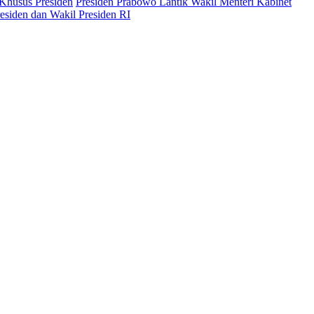
 Khusus Presiden
Presiden Prabowo Lantik Wakil Menteri Kabinet
siden dan Wakil Presiden RI