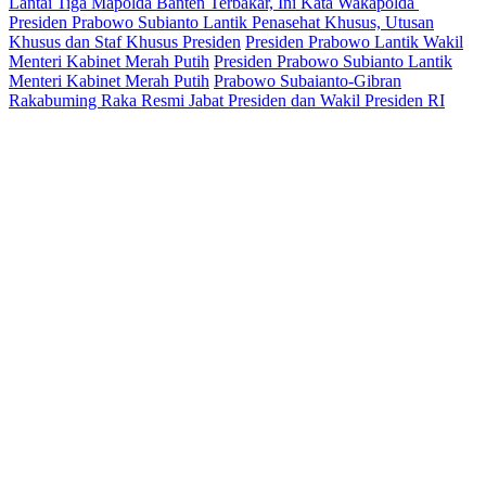
Lantai Tiga Mapolda Banten Terbakar, Ini Kata Wakapolda
Presiden Prabowo Subianto Lantik Penasehat Khusus, Utusan
Khusus dan Staf Khusus Presiden
Presiden Prabowo Lantik Wakil
Menteri Kabinet Merah Putih
Presiden Prabowo Subianto Lantik
Menteri Kabinet Merah Putih
Prabowo Subaianto-Gibran
Rakabuming Raka Resmi Jabat Presiden dan Wakil Presiden RI