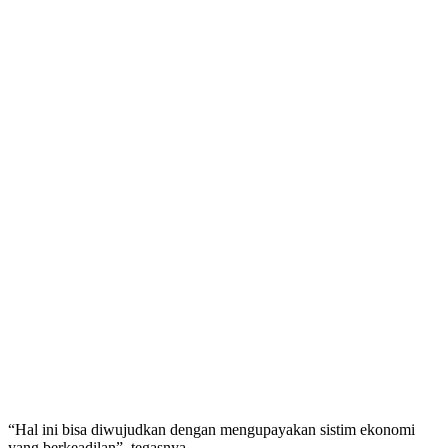
“Hal ini bisa diwujudkan dengan mengupayakan sistim ekonomi
yang berkeadilan”, tegasnya.