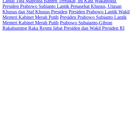
Lantai Tiga Mapolda Banten Terbakar, Ini Kata Wakapolda
Presiden Prabowo Subianto Lantik Penasehat Khusus, Utusan
Khusus dan Staf Khusus Presiden
Presiden Prabowo Lantik Wakil
Menteri Kabinet Merah Putih
Presiden Prabowo Subianto Lantik
Menteri Kabinet Merah Putih
Prabowo Subaianto-Gibran
Rakabuming Raka Resmi Jabat Presiden dan Wakil Presiden RI