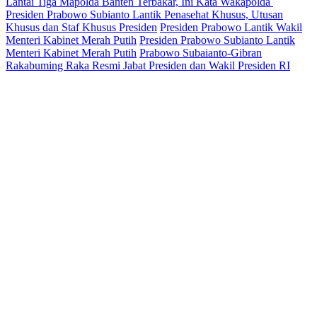
Lantai Tiga Mapolda Banten Terbakar, Ini Kata Wakapolda
Presiden Prabowo Subianto Lantik Penasehat Khusus, Utusan
Khusus dan Staf Khusus Presiden
Presiden Prabowo Lantik Wakil
Menteri Kabinet Merah Putih
Presiden Prabowo Subianto Lantik
Menteri Kabinet Merah Putih
Prabowo Subaianto-Gibran
Rakabuming Raka Resmi Jabat Presiden dan Wakil Presiden RI