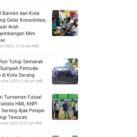
 Banten dan Kota
ng Gelar Konsolidasi,
uat Arah
gembangan Mini
cer
ril 2026 | 10:00 am WIB
Run Tutup Semarak
i Sumpah Pemuda
 di Kota Serang
tober 2025 | 2:56 pm WIB
ri Turnamen Futsal
natalis HMI, KNPI
 Serang Ajak Pelajar
ngi Tawuran
nuari 2025 | 6:22 pm WIB