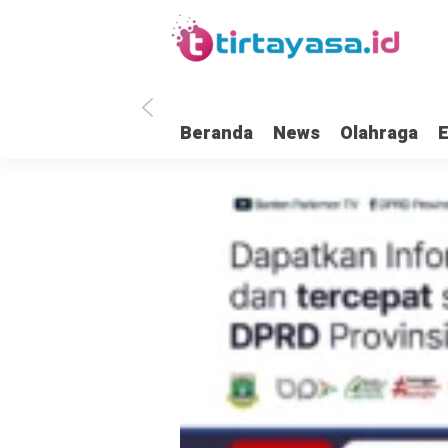
Beranda
News
Olahraga
ntai Tiga Mapolda Banten Terbakar, Ini Kata Wakapolda
Presiden Pra