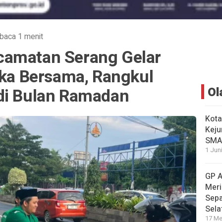
baca 1 menit
camatan Serang Gelar
uka Bersama, Rangkul
di Bulan Ramadan
Ol
Kota
Keju
SMA 
1 Jun
GP A
Mer
Sep
Sela
17 Me