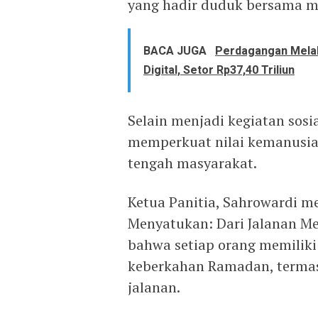
yang hadir duduk bersama m
BACA JUGA
Perdagangan Melal
Digital, Setor Rp37,40 Triliun
Selain menjadi kegiatan sos
memperkuat nilai kemanusiaan
tengah masyarakat.
Ketua Panitia, Sahrowardi 
Menyatukan: Dari Jalanan Me
bahwa setiap orang memilik
keberkahan Ramadan, termas
jalanan.