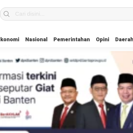
Ekonomi
Nasional
Pemerintahan
Opini
Daera
bowo Subianto Lantik Penasehat Khusus, Utusan Khusus dan Staf Khusu