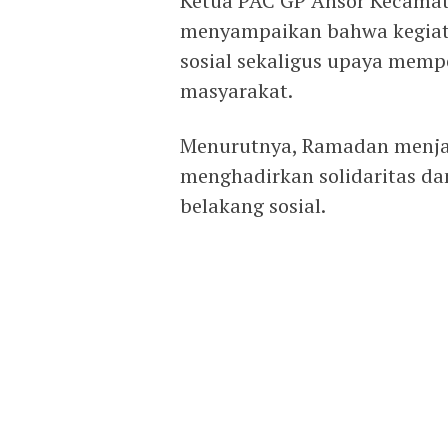
Ketua PAC GP Ansor Kecamat
menyampaikan bahwa kegiata
sosial sekaligus upaya memp
masyarakat.
Menurutnya, Ramadan menj
menghadirkan solidaritas d
belakang sosial.