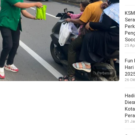
KSMI
Sera
Perk
Pen
Soc
25 Ap
Fun 
Har
Perbesar
2025
26 Ok
Hadi
Dies
Kota
Pera
31 Ja