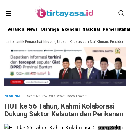
Beranda
News
Olahraga
Ekonomi
Nasional
Pemerintaha
bianto Lantik Penasehat Khusus, Utusan Khusus dan Staf Khusus Presiden
P
NASIONAL
· 13 Sep 2022
08:43
WIB
·
waktu baca 1 menit
HUT ke 56 Tahun, Kahmi Kolaborasi
Dukung Sektor Kelautan dan Perikanan
Perbesar