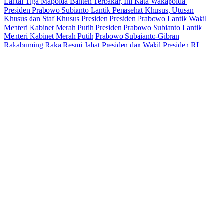
Lantai Tiga Mapolda Banten Terbakar, Ini Kata Wakapolda
Presiden Prabowo Subianto Lantik Penasehat Khusus, Utusan
Khusus dan Staf Khusus Presiden
Presiden Prabowo Lantik Wakil
Menteri Kabinet Merah Putih
Presiden Prabowo Subianto Lantik
Menteri Kabinet Merah Putih
Prabowo Subaianto-Gibran
Rakabuming Raka Resmi Jabat Presiden dan Wakil Presiden RI