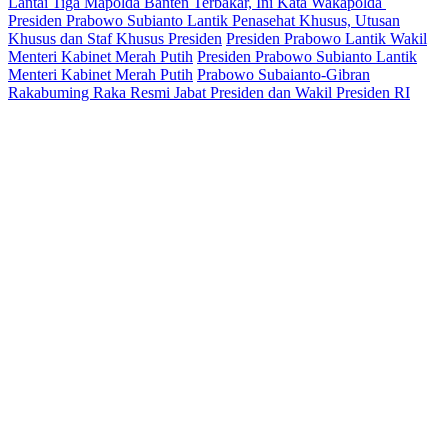
Lantai Tiga Mapolda Banten Terbakar, Ini Kata Wakapolda
Presiden Prabowo Subianto Lantik Penasehat Khusus, Utusan
Khusus dan Staf Khusus Presiden
Presiden Prabowo Lantik Wakil
Menteri Kabinet Merah Putih
Presiden Prabowo Subianto Lantik
Menteri Kabinet Merah Putih
Prabowo Subaianto-Gibran
Rakabuming Raka Resmi Jabat Presiden dan Wakil Presiden RI