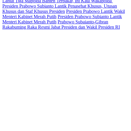
Lantai Tiga Mapolda Banten Terbakar, Ini Kata Wakapolda
Presiden Prabowo Subianto Lantik Penasehat Khusus, Utusan
Khusus dan Staf Khusus Presiden
Presiden Prabowo Lantik Wakil
Menteri Kabinet Merah Putih
Presiden Prabowo Subianto Lantik
Menteri Kabinet Merah Putih
Prabowo Subaianto-Gibran
Rakabuming Raka Resmi Jabat Presiden dan Wakil Presiden RI