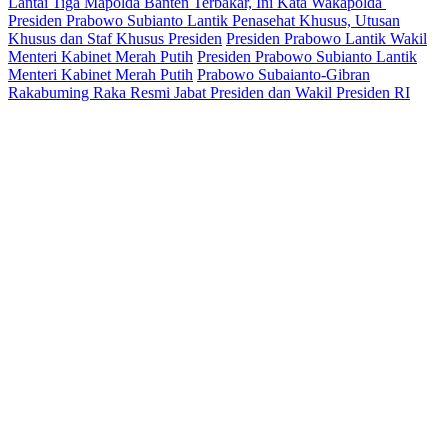
Lantai Tiga Mapolda Banten Terbakar, Ini Kata Wakapolda
Presiden Prabowo Subianto Lantik Penasehat Khusus, Utusan
Khusus dan Staf Khusus Presiden
Presiden Prabowo Lantik Wakil
Menteri Kabinet Merah Putih
Presiden Prabowo Subianto Lantik
Menteri Kabinet Merah Putih
Prabowo Subaianto-Gibran
Rakabuming Raka Resmi Jabat Presiden dan Wakil Presiden RI