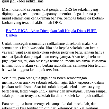
guru jadi kader radikalisme.
Masih diselidiki seberapa kuat pengaruh DRS ke sekolah yang
dipimpinnya, tetapi penangkapannya membuat lega, karena para
murid selamat dari cengkraman bahaya. Semoga tidaka da korban-
korban yang teracuni akibat ulah DRS.
BACA JUGA
Arlan Ditetapkan Jadi Kepala Dinas PUPR
Banten
Untuk mencegah munculnya radikalisme di sekolah maka kita
semua harus lebih waspada. Jika ada kepala sekolah atau ketua
yayasan yang akan melakukan seleksi pegawai baru, jangan hanya
melihat ijazah dan pengalaman mengajarnya. Akan tetapi telusuri
juga jejak digital, dan biasanya terlihat di media sosialnya. Biasanya
ia mem-follow akun yang berbau radikalisme, sehingga bisa tercium
bahwa ia anggota kelompok tersebut.
Selain itu, para orang tua juga tidak boleh sembarangan
memasukkan anak ke sebuah sekolah, agar tidak terperosok dalam
jebakan radikalisme. Saat ini sudah banyak sekolah swasta yang
bertebaran, tetapi wajib untuk survey dan investigasi. Jangan sampai
salah pilih dan ternyata sekolah itu dimiliki oleh kelompok radikal.
Para orang tua harus mengecek sampai ke dalam sekolah, dan
sebenarnya bisa terlihat ciri-ciri dari kelompok radikal. Pertama,