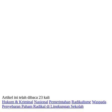
Artikel ini telah dibaca 23 kali
Hukum & Kriminal
Nasional
Pemerintahan
Radikalisme
Waspada
Penyebaran Paham Radikal di Lingkungan Sekolah