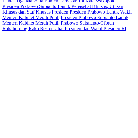
Lantai Tiga Mapolda Banten Terbakar, Ini Kata Wakapolda
Presiden Prabowo Subianto Lantik Penasehat Khusus, Utusan
Khusus dan Staf Khusus Presiden
Presiden Prabowo Lantik Wakil
Menteri Kabinet Merah Putih
Presiden Prabowo Subianto Lantik
Menteri Kabinet Merah Putih
Prabowo Subaianto-Gibran
Rakabuming Raka Resmi Jabat Presiden dan Wakil Presiden RI