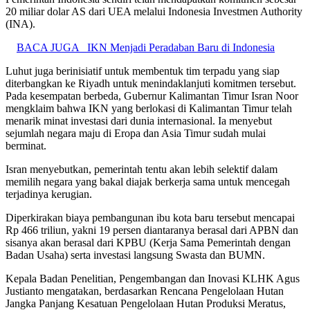
20 miliar dolar AS dari UEA melalui Indonesia Investmen Authority
(INA).
BACA JUGA
IKN Menjadi Peradaban Baru di Indonesia
Luhut juga berinisiatif untuk membentuk tim terpadu yang siap
diterbangkan ke Riyadh untuk menindaklanjuti komitmen tersebut.
Pada kesempatan berbeda, Gubernur Kalimantan Timur Isran Noor
mengklaim bahwa IKN yang berlokasi di Kalimantan Timur telah
menarik minat investasi dari dunia internasional. Ia menyebut
sejumlah negara maju di Eropa dan Asia Timur sudah mulai
berminat.
Isran menyebutkan, pemerintah tentu akan lebih selektif dalam
memilih negara yang bakal diajak berkerja sama untuk mencegah
terjadinya kerugian.
Diperkirakan biaya pembangunan ibu kota baru tersebut mencapai
Rp 466 triliun, yakni 19 persen diantaranya berasal dari APBN dan
sisanya akan berasal dari KPBU (Kerja Sama Pemerintah dengan
Badan Usaha) serta investasi langsung Swasta dan BUMN.
Kepala Badan Penelitian, Pengembangan dan Inovasi KLHK Agus
Justianto mengatakan, berdasarkan Rencana Pengelolaan Hutan
Jangka Panjang Kesatuan Pengelolaan Hutan Produksi Meratus,