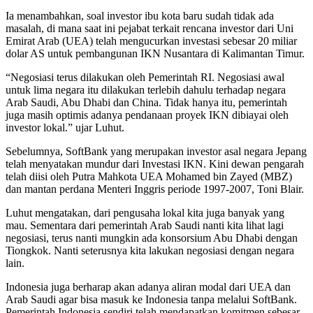
Ia menambahkan, soal investor ibu kota baru sudah tidak ada
masalah, di mana saat ini pejabat terkait rencana investor dari Uni
Emirat Arab (UEA) telah mengucurkan investasi sebesar 20 miliar
dolar AS untuk pembangunan IKN Nusantara di Kalimantan Timur.
“Negosiasi terus dilakukan oleh Pemerintah RI. Negosiasi awal
untuk lima negara itu dilakukan terlebih dahulu terhadap negara
Arab Saudi, Abu Dhabi dan China. Tidak hanya itu, pemerintah
juga masih optimis adanya pendanaan proyek IKN dibiayai oleh
investor lokal.” ujar Luhut.
Sebelumnya, SoftBank yang merupakan investor asal negara Jepang
telah menyatakan mundur dari Investasi IKN. Kini dewan pengarah
telah diisi oleh Putra Mahkota UEA Mohamed bin Zayed (MBZ)
dan mantan perdana Menteri Inggris periode 1997-2007, Toni Blair.
Luhut mengatakan, dari pengusaha lokal kita juga banyak yang
mau. Sementara dari pemerintah Arab Saudi nanti kita lihat lagi
negosiasi, terus nanti mungkin ada konsorsium Abu Dhabi dengan
Tiongkok. Nanti seterusnya kita lakukan negosiasi dengan negara
lain.
Indonesia juga berharap akan adanya aliran modal dari UEA dan
Arab Saudi agar bisa masuk ke Indonesia tanpa melalui SoftBank.
Pemerintah Indonesia sendiri telah mendapatkan komitmen sebesar