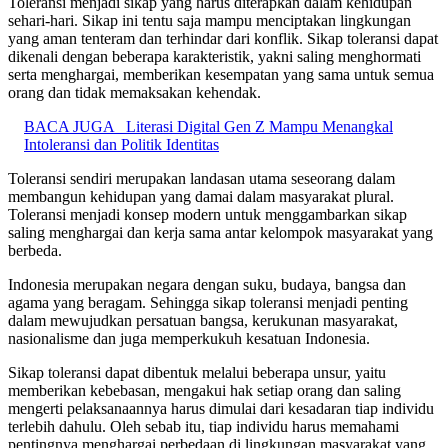
Toleransi menjadi sikap yang harus diterapkan dalam kehidupan
sehari-hari. Sikap ini tentu saja mampu menciptakan lingkungan
yang aman tenteram dan terhindar dari konflik. Sikap toleransi dapat
dikenali dengan beberapa karakteristik, yakni saling menghormati
serta menghargai, memberikan kesempatan yang sama untuk semua
orang dan tidak memaksakan kehendak.
BACA JUGA
Literasi Digital Gen Z Mampu Menangkal
Intoleransi dan Politik Identitas
Toleransi sendiri merupakan landasan utama seseorang dalam
membangun kehidupan yang damai dalam masyarakat plural.
Toleransi menjadi konsep modern untuk menggambarkan sikap
saling menghargai dan kerja sama antar kelompok masyarakat yang
berbeda.
Indonesia merupakan negara dengan suku, budaya, bangsa dan
agama yang beragam. Sehingga sikap toleransi menjadi penting
dalam mewujudkan persatuan bangsa, kerukunan masyarakat,
nasionalisme dan juga memperkukuh kesatuan Indonesia.
Sikap toleransi dapat dibentuk melalui beberapa unsur, yaitu
memberikan kebebasan, mengakui hak setiap orang dan saling
mengerti pelaksanaannya harus dimulai dari kesadaran tiap individu
terlebih dahulu. Oleh sebab itu, tiap individu harus memahami
pentingnya menghargai perbedaan di lingkungan masyarakat yang