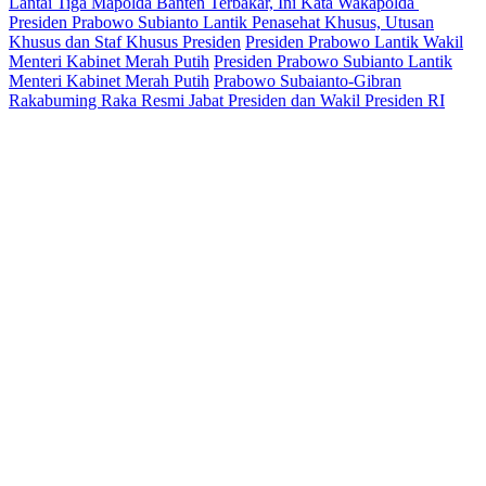
Lantai Tiga Mapolda Banten Terbakar, Ini Kata Wakapolda
Presiden Prabowo Subianto Lantik Penasehat Khusus, Utusan
Khusus dan Staf Khusus Presiden
Presiden Prabowo Lantik Wakil
Menteri Kabinet Merah Putih
Presiden Prabowo Subianto Lantik
Menteri Kabinet Merah Putih
Prabowo Subaianto-Gibran
Rakabuming Raka Resmi Jabat Presiden dan Wakil Presiden RI