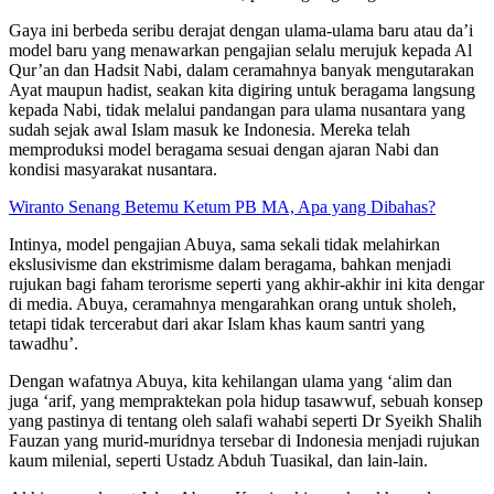
Gaya ini berbeda seribu derajat dengan ulama-ulama baru atau da’i
model baru yang menawarkan pengajian selalu merujuk kepada Al
Qur’an dan Hadsit Nabi, dalam ceramahnya banyak mengutarakan
Ayat maupun hadist, seakan kita digiring untuk beragama langsung
kepada Nabi, tidak melalui pandangan para ulama nusantara yang
sudah sejak awal Islam masuk ke Indonesia. Mereka telah
memproduksi model beragama sesuai dengan ajaran Nabi dan
kondisi masyarakat nusantara.
Wiranto Senang Betemu Ketum PB MA, Apa yang Dibahas?
Intinya, model pengajian Abuya, sama sekali tidak melahirkan
ekslusivisme dan ekstrimisme dalam beragama, bahkan menjadi
rujukan bagi faham terorisme seperti yang akhir-akhir ini kita dengar
di media. Abuya, ceramahnya mengarahkan orang untuk sholeh,
tetapi tidak tercerabut dari akar Islam khas kaum santri yang
tawadhu’.
Dengan wafatnya Abuya, kita kehilangan ulama yang ‘alim dan
juga ‘arif, yang mempraktekan pola hidup tasawwuf, sebuah konsep
yang pastinya di tentang oleh salafi wahabi seperti Dr Syeikh Shalih
Fauzan yang murid-muridnya tersebar di Indonesia menjadi rujukan
kaum milenial, seperti Ustadz Abduh Tuasikal, dan lain-lain.