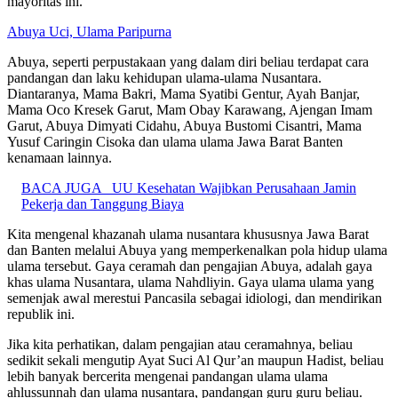
mayoritas ini.
Abuya Uci, Ulama Paripurna
Abuya, seperti perpustakaan yang dalam diri beliau terdapat cara
pandangan dan laku kehidupan ulama-ulama Nusantara.
Diantaranya, Mama Bakri, Mama Syatibi Gentur, Ayah Banjar,
Mama Oco Kresek Garut, Mam Obay Karawang, Ajengan Imam
Garut, Abuya Dimyati Cidahu, Abuya Bustomi Cisantri, Mama
Yusuf Caringin Cisoka dan ulama ulama Jawa Barat Banten
kenamaan lainnya.
BACA JUGA
UU Kesehatan Wajibkan Perusahaan Jamin
Pekerja dan Tanggung Biaya
Kita mengenal khazanah ulama nusantara khususnya Jawa Barat
dan Banten melalui Abuya yang memperkenalkan pola hidup ulama
ulama tersebut. Gaya ceramah dan pengajian Abuya, adalah gaya
khas ulama Nusantara, ulama Nahdliyin. Gaya ulama ulama yang
semenjak awal merestui Pancasila sebagai idiologi, dan mendirikan
republik ini.
Jika kita perhatikan, dalam pengajian atau ceramahnya, beliau
sedikit sekali mengutip Ayat Suci Al Qur’an maupun Hadist, beliau
lebih banyak bercerita mengenai pandangan ulama ulama
ahlussunnah dan ulama nusantara, pandangan guru guru beliau.