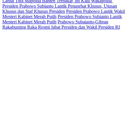
Lantai Tiga Mapolda Banten Terbakar, Ini Kata Wakapolda
Presiden Prabowo Subianto Lantik Penasehat Khusus, Utusan
Khusus dan Staf Khusus Presiden
Presiden Prabowo Lantik Wakil
Menteri Kabinet Merah Putih
Presiden Prabowo Subianto Lantik
Menteri Kabinet Merah Putih
Prabowo Subaianto-Gibran
Rakabuming Raka Resmi Jabat Presiden dan Wakil Presiden RI