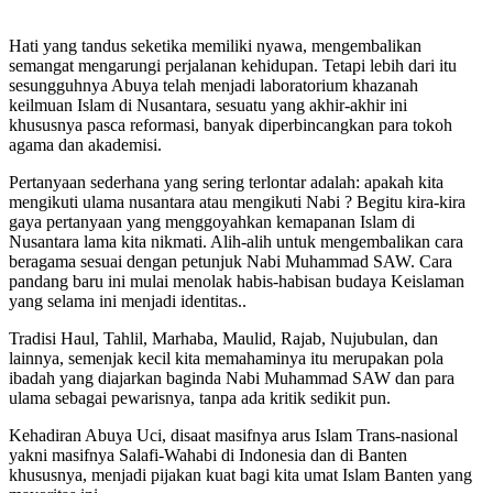
Hati yang tandus seketika memiliki nyawa, mengembalikan
semangat mengarungi perjalanan kehidupan. Tetapi lebih dari itu
sesungguhnya Abuya telah menjadi laboratorium khazanah
keilmuan Islam di Nusantara, sesuatu yang akhir-akhir ini
khususnya pasca reformasi, banyak diperbincangkan para tokoh
agama dan akademisi.
Pertanyaan sederhana yang sering terlontar adalah: apakah kita
mengikuti ulama nusantara atau mengikuti Nabi ? Begitu kira-kira
gaya pertanyaan yang menggoyahkan kemapanan Islam di
Nusantara lama kita nikmati. Alih-alih untuk mengembalikan cara
beragama sesuai dengan petunjuk Nabi Muhammad SAW. Cara
pandang baru ini mulai menolak habis-habisan budaya Keislaman
yang selama ini menjadi identitas..
Tradisi Haul, Tahlil, Marhaba, Maulid, Rajab, Nujubulan, dan
lainnya, semenjak kecil kita memahaminya itu merupakan pola
ibadah yang diajarkan baginda Nabi Muhammad SAW dan para
ulama sebagai pewarisnya, tanpa ada kritik sedikit pun.
Kehadiran Abuya Uci, disaat masifnya arus Islam Trans-nasional
yakni masifnya Salafi-Wahabi di Indonesia dan di Banten
khususnya, menjadi pijakan kuat bagi kita umat Islam Banten yang